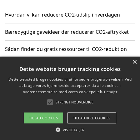
Hvordan vi kan reducere CO2-udslip i hverdagen
Bæredygtige gaveideer der reducerer CO2-aftrykket
Sådan finder du gratis ressourcer til CO2-reduktion
×
Hvordan gadgets til hjemmet kan reducere CO2-udslip
Dette website bruger tracking cookies
Dette websted bruger cookies til at forbedre brugeroplevelsen. Ved
at bruge vores hjemmeside accepterer du alle cookies i
overensstemmelse med vores cookiepolitik.
Detaljer
Copyright 2026 - Pilanto Aps
STRENGT NØDVENDIGE
Om / kontakt
Blog
Betingelser
TILLAD COOKIES
TILLAD IKKE COOKIES
VIS DETALJER