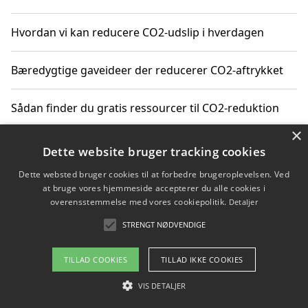
Hvordan vi kan reducere CO2-udslip i hverdagen
Bæredygtige gaveideer der reducerer CO2-aftrykket
Sådan finder du gratis ressourcer til CO2-reduktion
×
Hvordan gadgets til hjemmet kan reducere CO2-udslip
Dette website bruger tracking cookies
Dette websted bruger cookies til at forbedre brugeroplevelsen. Ved
at bruge vores hjemmeside accepterer du alle cookies i
overensstemmelse med vores cookiepolitik.
Detaljer
Copyright 2026 - Pilanto Aps
STRENGT NØDVENDIGE
Om / kontakt
Blog
Betingelser
TILLAD COOKIES
TILLAD IKKE COOKIES
VIS DETALJER