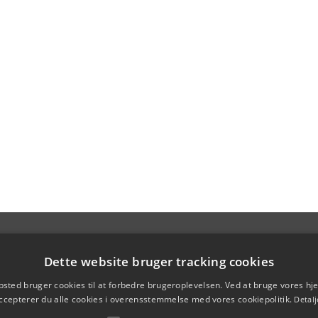
Dette website bruger tracking cookies
sted bruger cookies til at forbedre brugeroplevelsen. Ved at bruge vores 
ccepterer du alle cookies i overensstemmelse med vores cookiepolitik.
Detalj