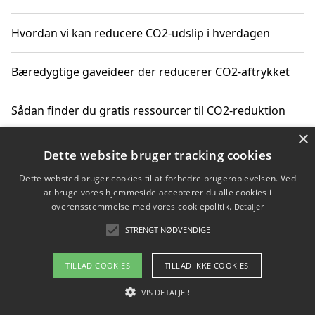
Hvordan vi kan reducere CO2-udslip i hverdagen
Bæredygtige gaveideer der reducerer CO2-aftrykket
Sådan finder du gratis ressourcer til CO2-reduktion
×
Hvordan gadgets til hjemmet kan reducere CO2-udslip
Dette website bruger tracking cookies
Dette websted bruger cookies til at forbedre brugeroplevelsen. Ved
at bruge vores hjemmeside accepterer du alle cookies i
overensstemmelse med vores cookiepolitik.
Detaljer
Copyright 2026 - Pilanto Aps
STRENGT NØDVENDIGE
Om / kontakt
Blog
Betingelser
TILLAD COOKIES
TILLAD IKKE COOKIES
VIS DETALJER