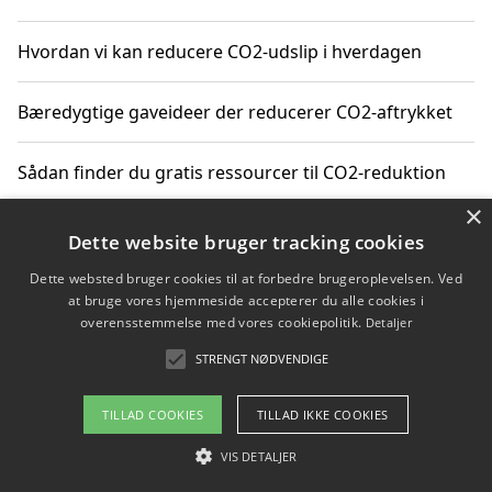
Hvordan vi kan reducere CO2-udslip i hverdagen
Bæredygtige gaveideer der reducerer CO2-aftrykket
Sådan finder du gratis ressourcer til CO2-reduktion
×
Hvordan gadgets til hjemmet kan reducere CO2-udslip
Dette website bruger tracking cookies
Dette websted bruger cookies til at forbedre brugeroplevelsen. Ved
at bruge vores hjemmeside accepterer du alle cookies i
overensstemmelse med vores cookiepolitik.
Detaljer
Copyright 2026 - Pilanto Aps
STRENGT NØDVENDIGE
Om / kontakt
Blog
Betingelser
TILLAD COOKIES
TILLAD IKKE COOKIES
VIS DETALJER