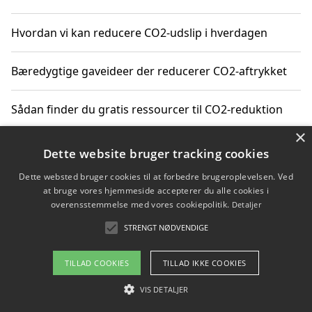
Hvordan vi kan reducere CO2-udslip i hverdagen
Bæredygtige gaveideer der reducerer CO2-aftrykket
Sådan finder du gratis ressourcer til CO2-reduktion
×
Hvordan gadgets til hjemmet kan reducere CO2-udslip
Dette website bruger tracking cookies
Dette websted bruger cookies til at forbedre brugeroplevelsen. Ved
at bruge vores hjemmeside accepterer du alle cookies i
overensstemmelse med vores cookiepolitik.
Detaljer
Copyright 2026 - Pilanto Aps
STRENGT NØDVENDIGE
Om / kontakt
Blog
Betingelser
TILLAD COOKIES
TILLAD IKKE COOKIES
VIS DETALJER