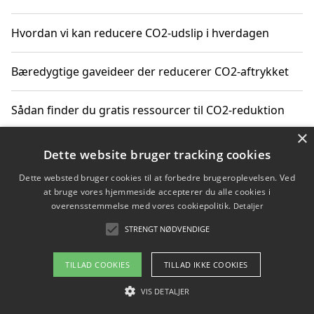
Hvordan vi kan reducere CO2-udslip i hverdagen
Bæredygtige gaveideer der reducerer CO2-aftrykket
Sådan finder du gratis ressourcer til CO2-reduktion
×
Hvordan gadgets til hjemmet kan reducere CO2-udslip
Dette website bruger tracking cookies
Dette websted bruger cookies til at forbedre brugeroplevelsen. Ved
at bruge vores hjemmeside accepterer du alle cookies i
overensstemmelse med vores cookiepolitik.
Detaljer
Copyright 2026 - Pilanto Aps
STRENGT NØDVENDIGE
Om / kontakt
Blog
Betingelser
TILLAD COOKIES
TILLAD IKKE COOKIES
VIS DETALJER