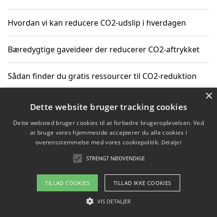
Hvordan vi kan reducere CO2-udslip i hverdagen
Bæredygtige gaveideer der reducerer CO2-aftrykket
Sådan finder du gratis ressourcer til CO2-reduktion
×
Hvordan gadgets til hjemmet kan reducere CO2-udslip
Dette website bruger tracking cookies
Dette websted bruger cookies til at forbedre brugeroplevelsen. Ved
at bruge vores hjemmeside accepterer du alle cookies i
overensstemmelse med vores cookiepolitik.
Detaljer
Copyright 2026 - Pilanto Aps
STRENGT NØDVENDIGE
Om / kontakt
Blog
Betingelser
TILLAD COOKIES
TILLAD IKKE COOKIES
VIS DETALJER