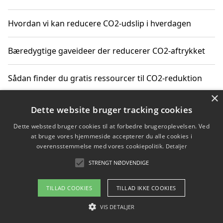
Hvordan vi kan reducere CO2-udslip i hverdagen
Bæredygtige gaveideer der reducerer CO2-aftrykket
Sådan finder du gratis ressourcer til CO2-reduktion
×
Hvordan gadgets til hjemmet kan reducere CO2-udslip
Dette website bruger tracking cookies
Dette websted bruger cookies til at forbedre brugeroplevelsen. Ved
at bruge vores hjemmeside accepterer du alle cookies i
overensstemmelse med vores cookiepolitik.
Detaljer
Copyright 2026 - Pilanto Aps
STRENGT NØDVENDIGE
Om / kontakt
Blog
Betingelser
TILLAD COOKIES
TILLAD IKKE COOKIES
VIS DETALJER