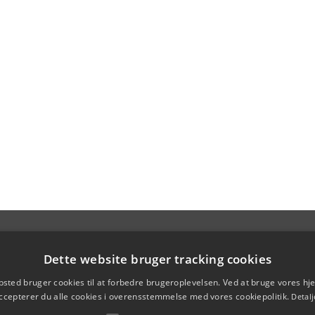
Dette website bruger tracking cookies
sted bruger cookies til at forbedre brugeroplevelsen. Ved at bruge vores 
ccepterer du alle cookies i overensstemmelse med vores cookiepolitik.
Detalj