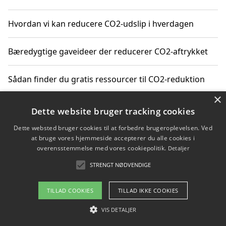
Hvordan vi kan reducere CO2-udslip i hverdagen
Bæredygtige gaveideer der reducerer CO2-aftrykket
Sådan finder du gratis ressourcer til CO2-reduktion
×
Hvordan gadgets til hjemmet kan reducere CO2-udslip
Dette website bruger tracking cookies
Dette websted bruger cookies til at forbedre brugeroplevelsen. Ved
at bruge vores hjemmeside accepterer du alle cookies i
overensstemmelse med vores cookiepolitik.
Detaljer
Copyright 2026 - Pilanto Aps
STRENGT NØDVENDIGE
Om / kontakt
Blog
Betingelser
TILLAD COOKIES
TILLAD IKKE COOKIES
VIS DETALJER