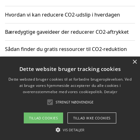
Hvordan vi kan reducere CO2-udslip i hverdagen
Bæredygtige gaveideer der reducerer CO2-aftrykket
Sådan finder du gratis ressourcer til CO2-reduktion
×
Hvordan gadgets til hjemmet kan reducere CO2-udslip
Dette website bruger tracking cookies
Dette websted bruger cookies til at forbedre brugeroplevelsen. Ved
at bruge vores hjemmeside accepterer du alle cookies i
overensstemmelse med vores cookiepolitik.
Detaljer
Copyright 2026 - Pilanto Aps
STRENGT NØDVENDIGE
Om / kontakt
Blog
Betingelser
TILLAD COOKIES
TILLAD IKKE COOKIES
VIS DETALJER