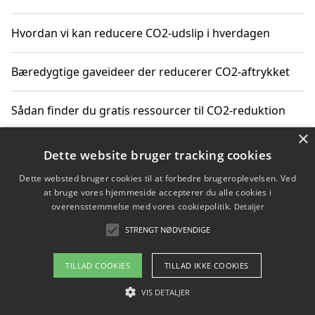
Hvordan vi kan reducere CO2-udslip i hverdagen
Bæredygtige gaveideer der reducerer CO2-aftrykket
Sådan finder du gratis ressourcer til CO2-reduktion
×
Hvordan gadgets til hjemmet kan reducere CO2-udslip
Dette website bruger tracking cookies
Dette websted bruger cookies til at forbedre brugeroplevelsen. Ved
at bruge vores hjemmeside accepterer du alle cookies i
overensstemmelse med vores cookiepolitik.
Detaljer
Copyright 2026 - Pilanto Aps
STRENGT NØDVENDIGE
Om / kontakt
Blog
Betingelser
TILLAD COOKIES
TILLAD IKKE COOKIES
VIS DETALJER