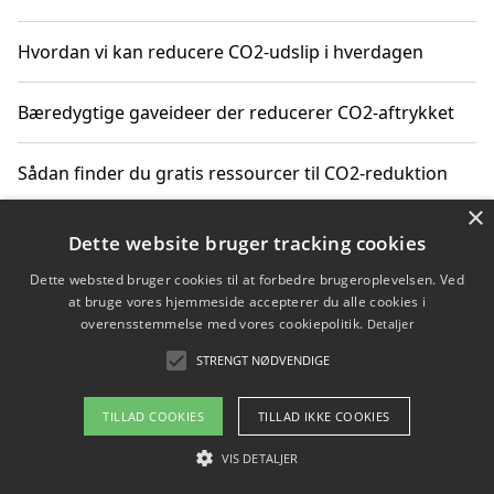
Hvordan vi kan reducere CO2-udslip i hverdagen
Bæredygtige gaveideer der reducerer CO2-aftrykket
Sådan finder du gratis ressourcer til CO2-reduktion
×
Hvordan gadgets til hjemmet kan reducere CO2-udslip
Dette website bruger tracking cookies
Dette websted bruger cookies til at forbedre brugeroplevelsen. Ved
at bruge vores hjemmeside accepterer du alle cookies i
overensstemmelse med vores cookiepolitik.
Detaljer
Copyright 2026 - Pilanto Aps
STRENGT NØDVENDIGE
Om / kontakt
Blog
Betingelser
TILLAD COOKIES
TILLAD IKKE COOKIES
VIS DETALJER