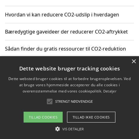
Hvordan vi kan reducere CO2-udslip i hverdagen
Bæredygtige gaveideer der reducerer CO2-aftrykket
Sådan finder du gratis ressourcer til CO2-reduktion
×
Hvordan gadgets til hjemmet kan reducere CO2-udslip
Dette website bruger tracking cookies
Dette websted bruger cookies til at forbedre brugeroplevelsen. Ved
at bruge vores hjemmeside accepterer du alle cookies i
overensstemmelse med vores cookiepolitik.
Detaljer
Copyright 2026 - Pilanto Aps
STRENGT NØDVENDIGE
Om / kontakt
Blog
Betingelser
TILLAD COOKIES
TILLAD IKKE COOKIES
VIS DETALJER