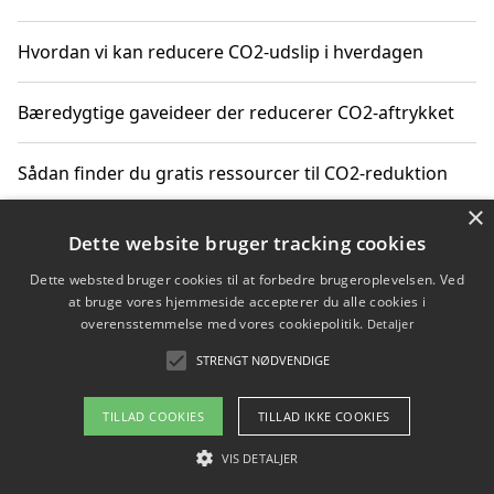
Hvordan vi kan reducere CO2-udslip i hverdagen
Bæredygtige gaveideer der reducerer CO2-aftrykket
Sådan finder du gratis ressourcer til CO2-reduktion
×
Hvordan gadgets til hjemmet kan reducere CO2-udslip
Dette website bruger tracking cookies
Dette websted bruger cookies til at forbedre brugeroplevelsen. Ved
at bruge vores hjemmeside accepterer du alle cookies i
overensstemmelse med vores cookiepolitik.
Detaljer
Copyright 2026 - Pilanto Aps
STRENGT NØDVENDIGE
Om / kontakt
Blog
Betingelser
TILLAD COOKIES
TILLAD IKKE COOKIES
VIS DETALJER