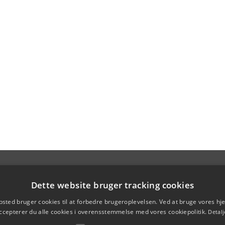
Dette website bruger tracking cookies
sted bruger cookies til at forbedre brugeroplevelsen. Ved at bruge vores 
ccepterer du alle cookies i overensstemmelse med vores cookiepolitik.
Detalj