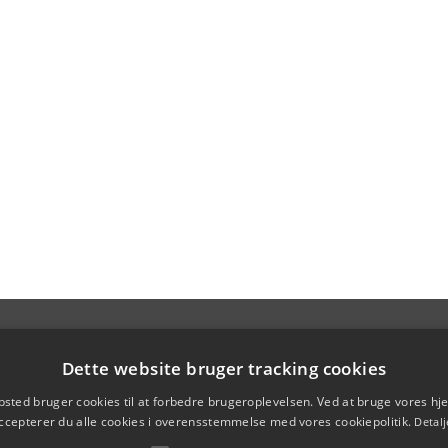
Dette website bruger tracking cookies
sted bruger cookies til at forbedre brugeroplevelsen. Ved at bruge vores 
ccepterer du alle cookies i overensstemmelse med vores cookiepolitik.
Detalj