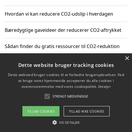
Hvordan vi kan reducere CO2-udslip i hverdagen
Bæredygtige gaveideer der reducerer CO2-aftrykket
Sådan finder du gratis ressourcer til CO2-reduktion
×
Hvordan gadgets til hjemmet kan reducere CO2-udslip
Dette website bruger tracking cookies
Dette websted bruger cookies til at forbedre brugeroplevelsen. Ved
at bruge vores hjemmeside accepterer du alle cookies i
overensstemmelse med vores cookiepolitik.
Detaljer
Copyright 2026 - Pilanto Aps
STRENGT NØDVENDIGE
Om / kontakt
Blog
Betingelser
TILLAD COOKIES
TILLAD IKKE COOKIES
VIS DETALJER