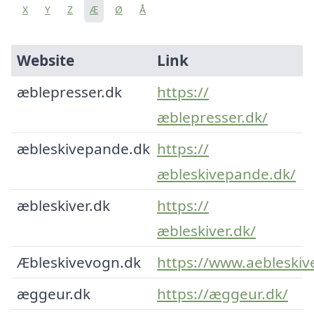
X
Y
Z
Æ
Ø
Å
Website
Link
æblepresser.dk
https://
æblepresser.dk/
æbleskivepande.dk
https://
æbleskivepande.dk/
æbleskiver.dk
https://
æbleskiver.dk/
Æbleskivevogn.dk
https://www.aebleskiv
æggeur.dk
https://æggeur.dk/