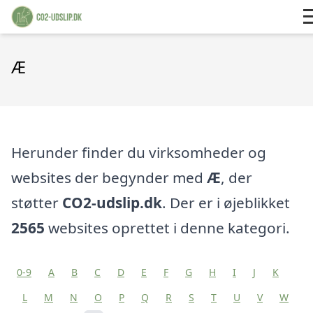
Æ
Herunder finder du virksomheder og
websites der begynder med
Æ
, der
støtter
CO2-udslip.dk
. Der er i øjeblikket
2565
websites oprettet i denne kategori.
0-9
A
B
C
D
E
F
G
H
I
J
K
L
M
N
O
P
Q
R
S
T
U
V
W