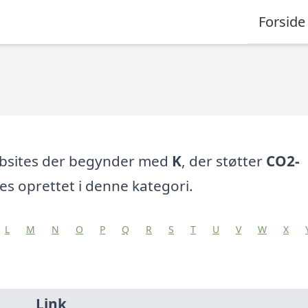
Forside
ebsites der begynder med
K
, der støtter
CO2-
es oprettet i denne kategori.
L
M
N
O
P
Q
R
S
T
U
V
W
X
Link