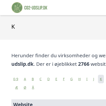
K
Herunder finder du virksomheder og w
udslip.dk
. Der er i øjeblikket
2766
websit
0-9
A
B
C
D
E
F
G
H
I
J
K
Æ
Ø
Å
Website