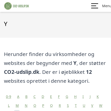
Men
Y
Herunder finder du virksomheder og
websites der begynder med
Y
, der støtter
CO2-udslip.dk
. Der er i øjeblikket
12
websites oprettet i denne kategori.
0-9
A
B
C
D
E
F
G
H
I
J
K
L
M
N
O
P
Q
R
S
T
U
V
W