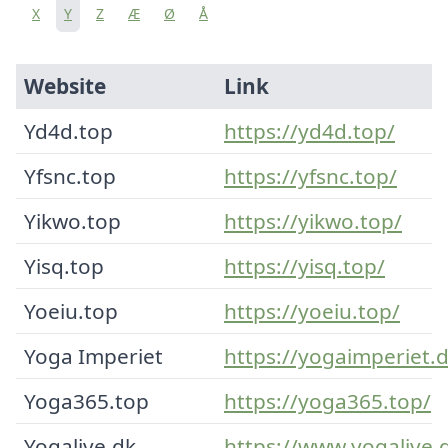
X
Y
Z
Æ
Ø
Å
Website
Link
Yd4d.top
https://yd4d.top/
Yfsnc.top
https://yfsnc.top/
Yikwo.top
https://yikwo.top/
Yisq.top
https://yisq.top/
Yoeiu.top
https://yoeiu.top/
Yoga Imperiet
https://yogaimperiet.d
Yoga365.top
https://yoga365.top/
Yogalive.dk
https://www.yogalive.