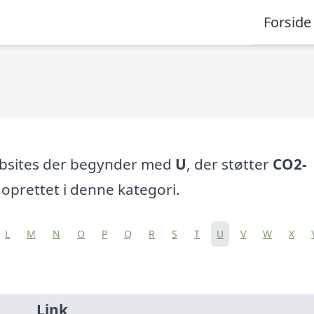
Forside
ebsites der begynder med
U
, der støtter
CO2-
oprettet i denne kategori.
L
M
N
O
P
Q
R
S
T
U
V
W
X
Link