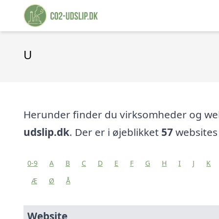
U
Herunder finder du virksomheder og w
udslip.dk
. Der er i øjeblikket
57
websites 
0-9
A
B
C
D
E
F
G
H
I
J
K
Æ
Ø
Å
Website