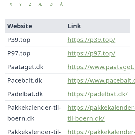
X
Y
Z
Æ
Ø
Å
Website
Link
P39.top
https://p39.top/
P97.top
https://p97.top/
Paataget.dk
https://www.paataget.
Pacebait.dk
https://www.pacebait.
Padelbat.dk
https://padelbat.dk/
Pakkekalender-til-
https://pakkekalender
boern.dk
til-boern.dk/
Pakkekalender-til-
https://pakkekalender