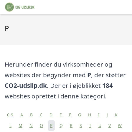
P
Herunder finder du virksomheder og
websites der begynder med
P
, der støtter
CO2-udslip.dk
. Der er i øjeblikket
184
websites oprettet i denne kategori.
0-9
A
B
C
D
E
F
G
H
I
J
K
L
M
N
O
P
Q
R
S
T
U
V
W