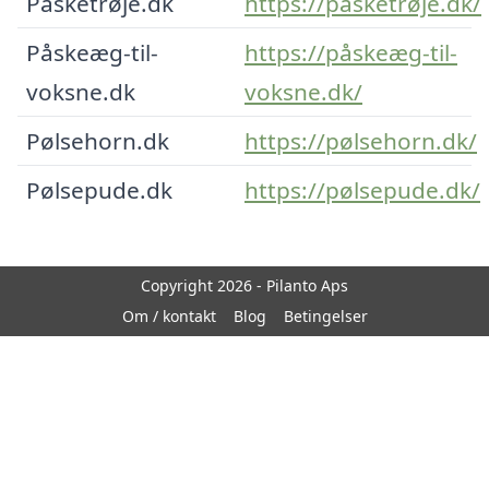
Påsketrøje.dk
https://påsketrøje.dk/
Påskeæg-til-
https://påskeæg-til-
voksne.dk
voksne.dk/
Pølsehorn.dk
https://pølsehorn.dk/
Pølsepude.dk
https://pølsepude.dk/
Copyright 2026 - Pilanto Aps
Om / kontakt
Blog
Betingelser